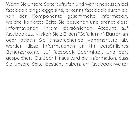
Wenn Sie unsere Seite aufrufen und währenddessen bei
facebook eingeloggt sind, erkennt facebook durch die
von der Komponente gesammelte Information,
welche konkrete Seite Sie besuchen und ordnet diese
Informationen Ihrem persönlichen Account auf
facebook zu. Klicken Sie z.B. den “Gefällt mir”-Button an
oder geben Sie entsprechende Kommentare ab,
werden diese Informationen an Ihr persönliches
Benutzerkonto auf facebook übermittelt und dort
gespeichert. Darüber hinaus wird die Information, dass
Sie unsere Seite besucht haben, an facebook weiter
gegeben. Dies geschieht unabhängig davon, ob Sie die
Komponente anklicken oder nicht.
Wenn Sie diese Übermittlung und Speicherung von
Daten über Sie und Ihr Verhalten auf unserer Webseite
durch facebook unterbinden wollen, müssen Sie sich
bei facebook ausloggen und zwar bevor Sie unsere
Seite besuchen. Die Datenschutzhinweise von
facebook geben hierzu nähere Informationen,
insbesondere zur Erhebung und Nutzung der Daten
durch facebook, zu Ihren diesbezüglichen Rechten