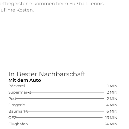
portbegeisterte kommen beim Fußball, Tennis,
f ihre Kosten.
In Bester Nachbarschaft
Mit dem Auto
Bäckerei
1 MIN
Supermarkt
2 MIN
Post
2 MIN
Drogerie
4 MIN
Baumarkt
6 MIN
OEZ
13 MIN
Flughafen
24 MIN