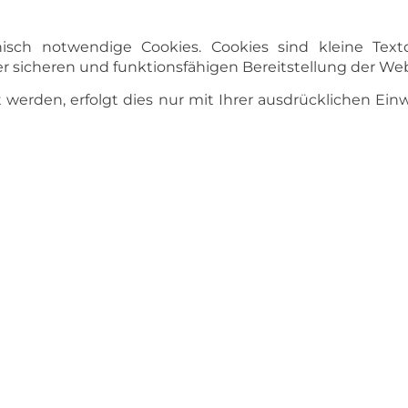
sch notwendige Cookies. Cookies sind kleine Text
r sicheren und funktionsfähigen Bereitstellung der Web
 werden, erfolgt dies nur mit Ihrer ausdrücklichen Ei
nur so lange gespeichert, wie dies für den jeweili
 bestehen.
en gesetzlichen Bestimmungen jederzeit das Recht auf
erten Daten
ten
ung