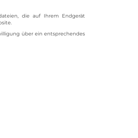
dateien, die auf Ihrem Endgerät
site.
nwilligung über ein entsprechendes
gen Zweck erforderlich ist oder
: