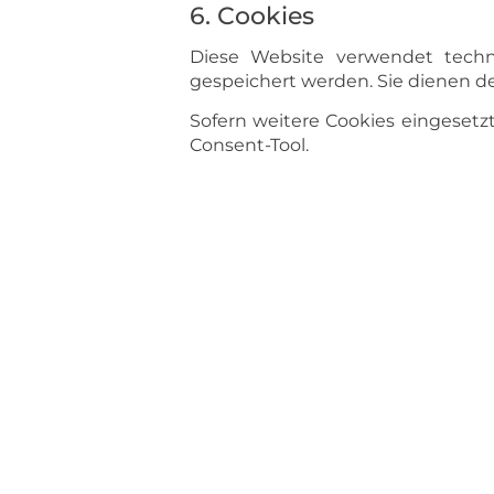
6. Cookies
Diese Website verwendet techni
gespeichert werden. Sie dienen de
Sofern weitere Cookies eingesetzt
Consent-Tool.
7. Speicherdauer
Personenbezogene Daten werden 
gesetzliche Aufbewahrungsfristen
8. Ihre Rechte
Sie haben im Rahmen der geltend
Auskunft über Ihre gespeich
Berichtigung unrichtiger Da
Löschung Ihrer Daten
Einschränkung der Verarbeit
Datenübertragbarkeit